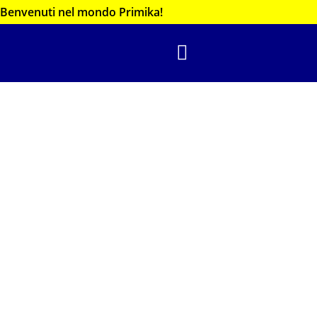
Benvenuti nel mondo Primika!
CHI SIAMO
Web Design