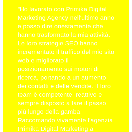
"Ho lavorato con Primika Digital
"A
Marketing Agency nell'ultimo anno
la
e posso dire onestamente che
ma
hanno trasformato la mia attività.
Di
Le loro strategie SEO hanno
su
incrementato il traffico del mio sito
lo
web e migliorato il
s
posizionamento sui motori di
ai
ricerca, portando a un aumento
pu
dei contatti e delle vendite. Il loro
r
team è competente, reattivo e
on
sempre disposto a fare il passo
de
più lungo della gamba.
su
Raccomando vivamente l'agenzia
po
Primika Digital Marketing a
de