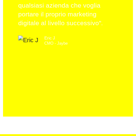
qualsiasi azienda che voglia
pe
portare il proprio marketing
av
digitale al livello successivo".
ma
ef
Eric J
CMO - Jaybe